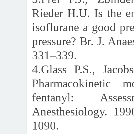
Rieder H.U. Is the en
isoflurane a good pred
pressure? Br. J. Anae
331–339.
4.Glass P.S., Jacob
Pharmacokinetic m
fentanyl: Asse
Anesthesiology. 199
1090.