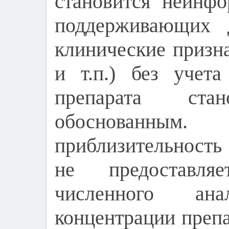
становится неинф
поддерживающих 
клинические призн
и т.п.) без учет
препарата стан
обоснованны
приблизительность
не предоставля
численного ан
концентрации препа