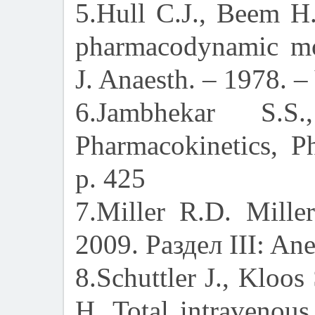
5.Hull C.J., Beem H
pharmacodynamic mo
J. Anaesth. – 1978. –
6.Jambhekar S.S
Pharmacokinetics, Ph
p. 425
7.Miller R.D. Miller
2009. Раздел III: An
8.Schuttler J., Kloos
H. Total intravenous