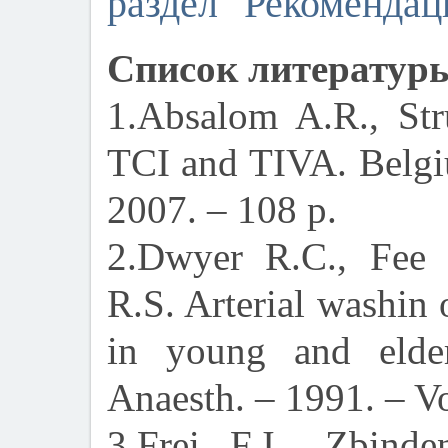
раздел "Рекомендац
Список литератур
1.Absalom A.R., St
TCI and TIVA. Belgi
2007. – 108 p.
2.Dwyer R.C., Fee J
R.S. Arterial washin 
in young and elder
Anaesth. – 1991. – Vo
3.Frei F.J., Zbin