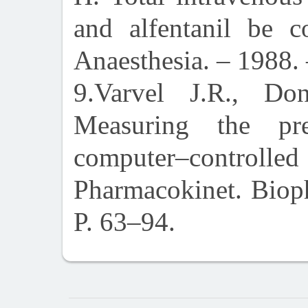
and alfentanil be co
Anaesthesia. – 1988. 
9.Varvel J.R., Do
Measuring the pre
computer–control
Pharmacokinet. Bioph
P. 63–94.